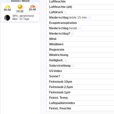
Sonne / Mond
Luftfeuchte
Luftfeuchte (alt)
20:48
05:56
13:22
Luftdruck
[i]
38%, abnehmend
Niederschlag
letzte 15 min.
[i]
Alter: 23 Tage
Evapotranspiration
Niederschlag
heute
[i]
Niederschlag?
[i]
Wind
Windböen
Regenrate
Windrichtung
Helligkeit
[i]
Solarstrahlung
[i]
UV-Index
Sonne?
[i]
Feinstaub 10µm
Feinstaub 2,5µm
Feinstaub 1µm
Feinst. Temp.
Luftqualitätsindex
Feinst. Feuchte