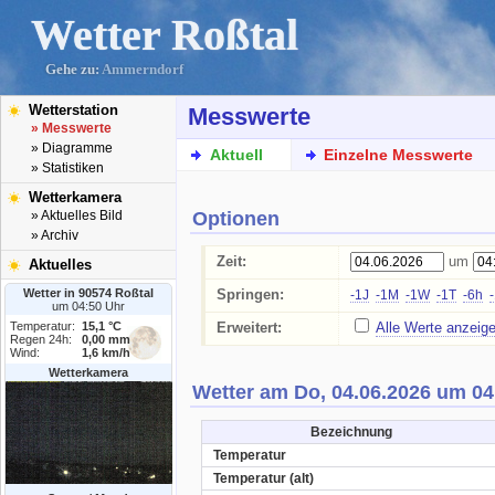
Wetter Roßtal
Gehe zu:
Ammerndorf
Wetterstation
Messwerte
» Messwerte
» Diagramme
Aktuell
Einzelne Messwerte
» Statistiken
Wetterkamera
Optionen
» Aktuelles Bild
» Archiv
Zeit:
um
Aktuelles
Wetter in 90574 Roßtal
Springen:
-1J
-1M
-1W
-1T
-6h
um 04:50 Uhr
Temperatur:
15,1 °C
Erweitert:
Alle Werte anzeig
Regen 24h:
0,00 mm
Wind:
1,6 km/h
Wetterkamera
Wetter am Do, 04.06.2026 um 04
Bezeichnung
Temperatur
Temperatur (alt)