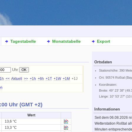
Tagestabelle
Monatstabelle
Export
Ortsdaten
Uhr
Stationshöhe: 390 Met
Ort: 90574 Roßtal (Ba
-1h
<<
Aktuell
>>
+1h
+6h
+1T
+1W
+1M
+1J
Koordinaten:
en
Breite: 49° 23' 38" (49.
Länge: 10° 53' 27" (10
:00 Uhr (GMT +2)
Informationen
Wert
Seit dem 06.08.2026 n
13,6 °C
Wetterstation Roßtal al
13,3 °C
Minuten entsprechend