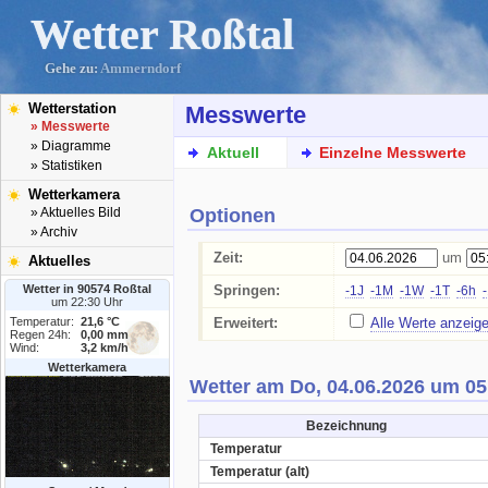
Wetter Roßtal
Gehe zu:
Ammerndorf
Wetterstation
Messwerte
» Messwerte
» Diagramme
Aktuell
Einzelne Messwerte
» Statistiken
Wetterkamera
Optionen
» Aktuelles Bild
» Archiv
Zeit:
um
Aktuelles
Wetter in 90574 Roßtal
Springen:
-1J
-1M
-1W
-1T
-6h
um 22:30 Uhr
Temperatur:
21,6 °C
Erweitert:
Alle Werte anzeig
Regen 24h:
0,00 mm
Wind:
3,2 km/h
Wetterkamera
Wetter am Do, 04.06.2026 um 05
Bezeichnung
Temperatur
Temperatur (alt)