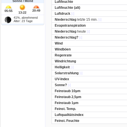
Sonne / Mond
Luftfeuchte
Luftfeuchte (alt)
20:49
05:55
13:22
Luftdruck
[i]
41%, abnehmend
Niederschlag
letzte 15 min.
[i]
Alter: 23 Tage
Evapotranspiration
Niederschlag
heute
[i]
Niederschlag?
[i]
Wind
Windböen
Regenrate
Windrichtung
Helligkeit
[i]
Solarstrahlung
[i]
UV-Index
Sonne?
[i]
Feinstaub 10µm
Feinstaub 2,5µm
Feinstaub 1µm
Feinst. Temp.
Luftqualitätsindex
Feinst. Feuchte