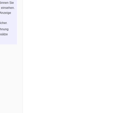
können Sie
n einsehen.
 Anzeige
icher.
chnung
sätze