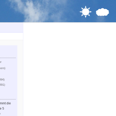
er
yern)
394)
.891)
immt die
le 5
e