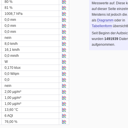
80 %
Messwerte auf. Diese 
81 %
auf dieser Seite einzel
1008,7 hPa
Meistens ist jedoch die
0,0 mm
als
Diagramm
oder in
0,0 mm
Tabellenform
übersichtl
0,0 mm
Seit Beginn der Aufzei
nein
wurden
1491939
Daten
8,0 km/h
aufgenommen.
16,1 km/h
0,0 mm/h
W
0,170 klux
0,0 W/qm
0,0
nein
2,00 µg/m³
1,00 µg/m³
1,00 µg/m³
13,60 °C
6 AQI
76,00 %