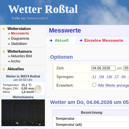
Wetter Roßtal
Gehe zu:
Ammerndorf
Wetterstation
Messwerte
» Messwerte
» Diagramme
Aktuell
Einzelne Messwerte
» Statistiken
Wetterkamera
Optionen
» Aktuelles Bild
» Archiv
Zeit:
um
Aktuelles
Wetter in 90574 Roßtal
Springen:
-1J
-1M
-1W
-1T
-6h
um 04:50 Uhr
Temperatur:
15,1 °C
Erweitert:
Alle Werte anzeig
Regen 24h:
0,00 mm
Wind:
1,6 km/h
Wetterkamera
Wetter am Do, 04.06.2026 um 05
Bezeichnung
Temperatur
Temperatur (alt)