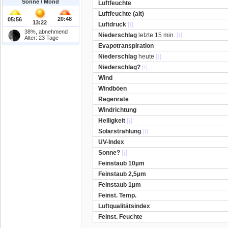
Sonne / Mond
Luftfeuchte
Luftfeuchte (alt)
20:48
05:56
13:22
Luftdruck
[i]
38%, abnehmend
Niederschlag
letzte 15 min.
[i]
Alter: 23 Tage
Evapotranspiration
Niederschlag
heute
[i]
Niederschlag?
[i]
Wind
Windböen
Regenrate
Windrichtung
Helligkeit
[i]
Solarstrahlung
[i]
UV-Index
Sonne?
[i]
Feinstaub 10µm
Feinstaub 2,5µm
Feinstaub 1µm
Feinst. Temp.
Luftqualitätsindex
Feinst. Feuchte