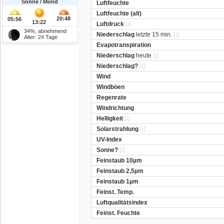
Sonne / Mond
Luftfeuchte
Luftfeuchte (alt)
20:48
05:56
13:22
Luftdruck
[i]
34%, abnehmend
Niederschlag
letzte 15 min.
[i]
Alter: 24 Tage
Evapotranspiration
Niederschlag
heute
[i]
Niederschlag?
[i]
Wind
Windböen
Regenrate
Windrichtung
Helligkeit
[i]
Solarstrahlung
[i]
UV-Index
Sonne?
[i]
Feinstaub 10µm
Feinstaub 2,5µm
Feinstaub 1µm
Feinst. Temp.
Luftqualitätsindex
Feinst. Feuchte