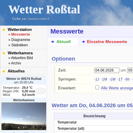
Wetter Roßtal
Gehe zu:
Ammerndorf
Wetterstation
Messwerte
» Messwerte
» Diagramme
Aktuell
Einzelne Messwerte
» Statistiken
Wetterkamera
Optionen
» Aktuelles Bild
» Archiv
Zeit:
um
Aktuelles
Wetter in 90574 Roßtal
Springen:
-1J
-1M
-1W
-1T
-6h
um 15:00 Uhr
Temperatur:
29,4 °C
Erweitert:
Alle Werte anzeig
Regen 24h:
0,00 mm
Wind:
4,8 km/h
Wetterkamera
Wetter am Do, 04.06.2026 um 05
Bezeichnung
Temperatur
Temperatur (alt)