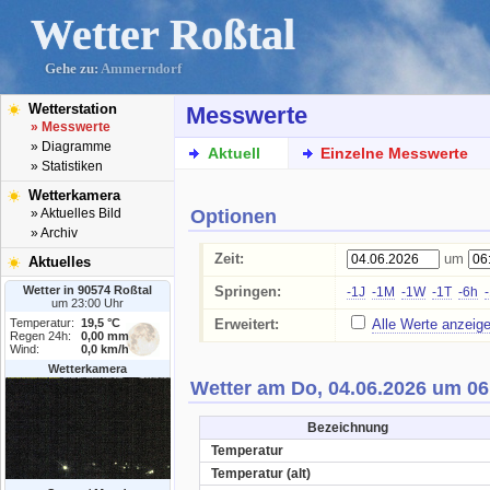
Wetter Roßtal
Gehe zu:
Ammerndorf
Wetterstation
Messwerte
» Messwerte
» Diagramme
Aktuell
Einzelne Messwerte
» Statistiken
Wetterkamera
Optionen
» Aktuelles Bild
» Archiv
Zeit:
um
Aktuelles
Wetter in 90574 Roßtal
Springen:
-1J
-1M
-1W
-1T
-6h
um 23:00 Uhr
Temperatur:
19,5 °C
Erweitert:
Alle Werte anzeig
Regen 24h:
0,00 mm
Wind:
0,0 km/h
Wetterkamera
Wetter am Do, 04.06.2026 um 06
Bezeichnung
Temperatur
Temperatur (alt)