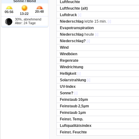
Sonne / Mond
Luftfeuchte
Luftfeuchte (alt)
20:48
05:56
13:22
Luftdruck
[i]
30%, abnehmend
Niederschlag
letzte 15 min.
[i]
Alter: 24 Tage
Evapotranspiration
Niederschlag
heute
[i]
Niederschlag?
[i]
Wind
Windböen
Regenrate
Windrichtung
Helligkeit
[i]
Solarstrahlung
[i]
UV-Index
Sonne?
[i]
Feinstaub 10µm
Feinstaub 2,5µm
Feinstaub 1µm
Feinst. Temp.
Luftqualitätsindex
Feinst. Feuchte