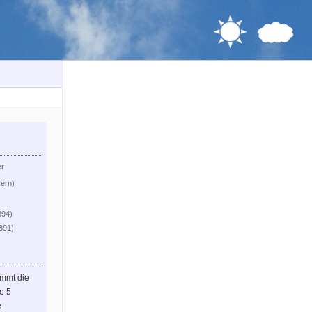
er
yern)
394)
.891)
immt die
le 5
e