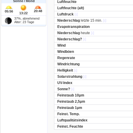
Sonne / Mond
Luftfeuchte
Luftfeuchte (alt)
20:48
05:56
13:22
Luftdruck
[i]
37%, abnehmend
Niederschlag
letzte 15 min.
[i]
Alter: 23 Tage
Evapotranspiration
Niederschlag
heute
[i]
Niederschlag?
[i]
Wind
Windböen
Regenrate
Windrichtung
Helligkeit
[i]
Solarstrahlung
[i]
UV-Index
Sonne?
[i]
Feinstaub 10µm
Feinstaub 2,5µm
Feinstaub 1µm
Feinst. Temp.
Luftqualitätsindex
Feinst. Feuchte