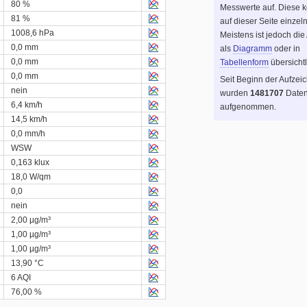
80 %
Messwerte auf. Diese 
81 %
auf dieser Seite einzel
1008,6 hPa
Meistens ist jedoch die
0,0 mm
als
Diagramm
oder in
0,0 mm
Tabellenform
übersichtl
0,0 mm
Seit Beginn der Aufzei
nein
wurden
1481707
Daten
6,4 km/h
aufgenommen.
14,5 km/h
0,0 mm/h
WSW
0,163 klux
18,0 W/qm
0,0
nein
2,00 µg/m³
1,00 µg/m³
1,00 µg/m³
13,90 °C
6 AQI
76,00 %