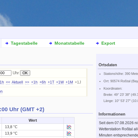
Tagestabelle
Monatstabelle
Export
Ortsdaten
Uhr
Stationshöhe: 390 Met
Ort: 90574 Roßtal (Ba
-1h
<<
Aktuell
>>
+1h
+6h
+1T
+1W
+1M
+1J
Koordinaten:
en
Breite: 49° 23' 38" (49.
Länge: 10° 53' 27" (10
:00 Uhr (GMT +2)
Informationen
Wert
Seit dem 07.08.2026 n
13,8 °C
Wetterstation Roßtal al
13,9 °C
Minuten entsprechend