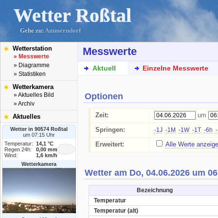
Wetter Roßtal
Gehe zu:
Ammerndorf
Wetterstation
Messwerte
» Messwerte
» Diagramme
Aktuell
Einzelne Messwerte
» Statistiken
Wetterkamera
Optionen
» Aktuelles Bild
» Archiv
Zeit:
um
Aktuelles
Wetter in 90574 Roßtal
Springen:
-1J
-1M
-1W
-1T
-6h
um 07:15 Uhr
Temperatur:
14,1 °C
Erweitert:
Alle Werte anzeig
Regen 24h:
0,00 mm
Wind:
1,6 km/h
Wetterkamera
Wetter am Do, 04.06.2026 um 06
Bezeichnung
Temperatur
Temperatur (alt)