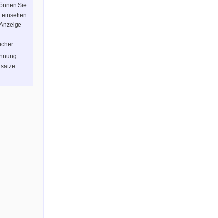
können Sie
n einsehen.
 Anzeige
icher.
chnung
sätze