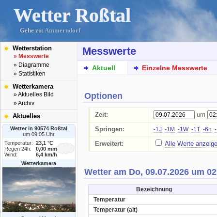
Wetter Roßtal
Gehe zu:
Ammerndorf
Wetterstation
Messwerte
» Messwerte
» Diagramme
Aktuell
Einzelne Messwerte
» Statistiken
Wetterkamera
Optionen
» Aktuelles Bild
» Archiv
Zeit:
um
Aktuelles
Wetter in 90574 Roßtal
Springen:
-1J
-1M
-1W
-1T
-6h
um 09:05 Uhr
Temperatur:
23,1 °C
Erweitert:
Alle Werte anzeig
Regen 24h:
0,00 mm
Wind:
6,4 km/h
Wetterkamera
Wetter am Do, 09.07.2026 um 02
Bezeichnung
Temperatur
Temperatur (alt)