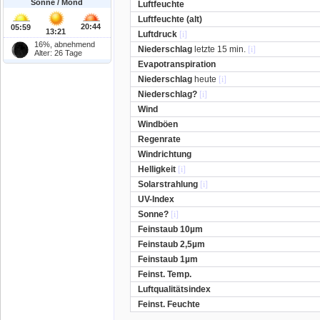
Sonne / Mond
Luftfeuchte
Luftfeuchte (alt)
20:44
05:59
13:21
Luftdruck
[i]
16%, abnehmend
Niederschlag
letzte 15 min.
[i]
Alter: 26 Tage
Evapotranspiration
Niederschlag
heute
[i]
Niederschlag?
[i]
Wind
Windböen
Regenrate
Windrichtung
Helligkeit
[i]
Solarstrahlung
[i]
UV-Index
Sonne?
[i]
Feinstaub 10µm
Feinstaub 2,5µm
Feinstaub 1µm
Feinst. Temp.
Luftqualitätsindex
Feinst. Feuchte