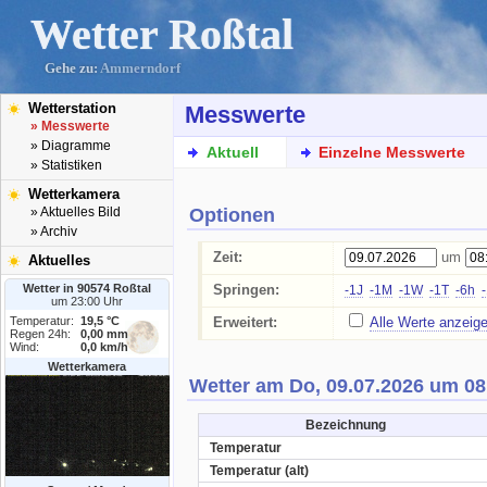
Wetter Roßtal
Gehe zu:
Ammerndorf
Wetterstation
Messwerte
» Messwerte
» Diagramme
Aktuell
Einzelne Messwerte
» Statistiken
Wetterkamera
Optionen
» Aktuelles Bild
» Archiv
Zeit:
um
Aktuelles
Wetter in 90574 Roßtal
Springen:
-1J
-1M
-1W
-1T
-6h
um 23:00 Uhr
Temperatur:
19,5 °C
Erweitert:
Alle Werte anzeig
Regen 24h:
0,00 mm
Wind:
0,0 km/h
Wetterkamera
Wetter am Do, 09.07.2026 um 08
Bezeichnung
Temperatur
Temperatur (alt)