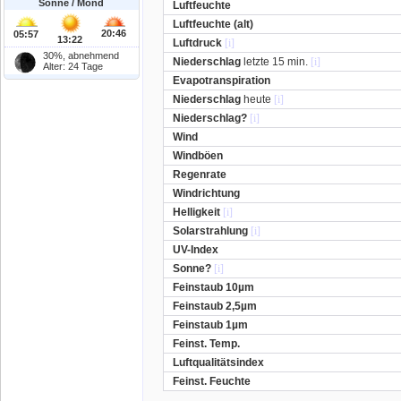
Sonne / Mond
Luftfeuchte
Luftfeuchte (alt)
20:46
05:57
13:22
Luftdruck
[i]
30%, abnehmend
Niederschlag
letzte 15 min.
[i]
Alter: 24 Tage
Evapotranspiration
Niederschlag
heute
[i]
Niederschlag?
[i]
Wind
Windböen
Regenrate
Windrichtung
Helligkeit
[i]
Solarstrahlung
[i]
UV-Index
Sonne?
[i]
Feinstaub 10µm
Feinstaub 2,5µm
Feinstaub 1µm
Feinst. Temp.
Luftqualitätsindex
Feinst. Feuchte