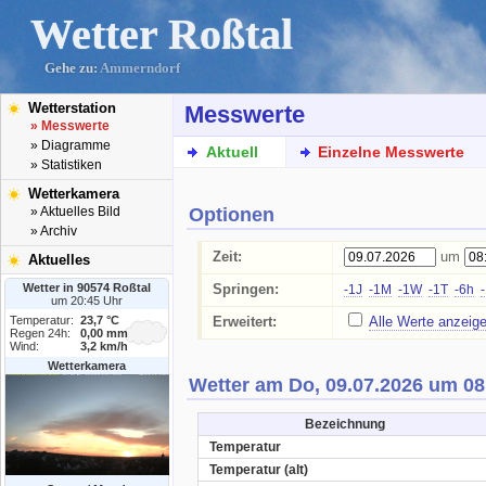
Wetter Roßtal
Gehe zu:
Ammerndorf
Wetterstation
Messwerte
» Messwerte
» Diagramme
Aktuell
Einzelne Messwerte
» Statistiken
Wetterkamera
Optionen
» Aktuelles Bild
» Archiv
Zeit:
um
Aktuelles
Wetter in 90574 Roßtal
Springen:
-1J
-1M
-1W
-1T
-6h
um 20:45 Uhr
Temperatur:
23,7 °C
Erweitert:
Alle Werte anzeig
Regen 24h:
0,00 mm
Wind:
3,2 km/h
Wetterkamera
Wetter am Do, 09.07.2026 um 08
Bezeichnung
Temperatur
Temperatur (alt)