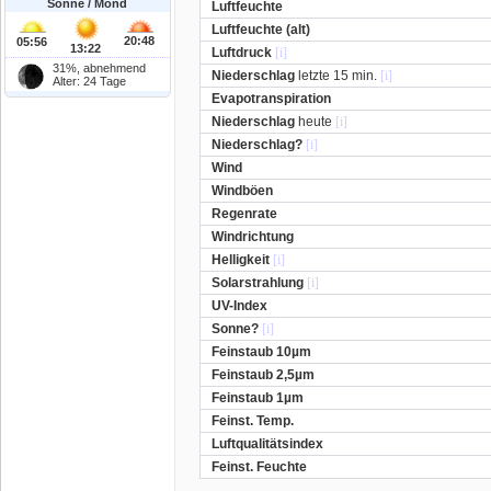
Sonne / Mond
Luftfeuchte
Luftfeuchte (alt)
20:48
05:56
13:22
Luftdruck
[i]
31%, abnehmend
Niederschlag
letzte 15 min.
[i]
Alter: 24 Tage
Evapotranspiration
Niederschlag
heute
[i]
Niederschlag?
[i]
Wind
Windböen
Regenrate
Windrichtung
Helligkeit
[i]
Solarstrahlung
[i]
UV-Index
Sonne?
[i]
Feinstaub 10µm
Feinstaub 2,5µm
Feinstaub 1µm
Feinst. Temp.
Luftqualitätsindex
Feinst. Feuchte