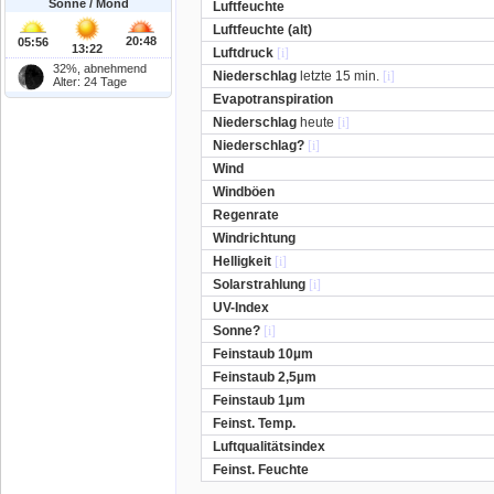
Sonne / Mond
Luftfeuchte
Luftfeuchte (alt)
20:48
05:56
13:22
Luftdruck
[i]
32%, abnehmend
Niederschlag
letzte 15 min.
[i]
Alter: 24 Tage
Evapotranspiration
Niederschlag
heute
[i]
Niederschlag?
[i]
Wind
Windböen
Regenrate
Windrichtung
Helligkeit
[i]
Solarstrahlung
[i]
UV-Index
Sonne?
[i]
Feinstaub 10µm
Feinstaub 2,5µm
Feinstaub 1µm
Feinst. Temp.
Luftqualitätsindex
Feinst. Feuchte