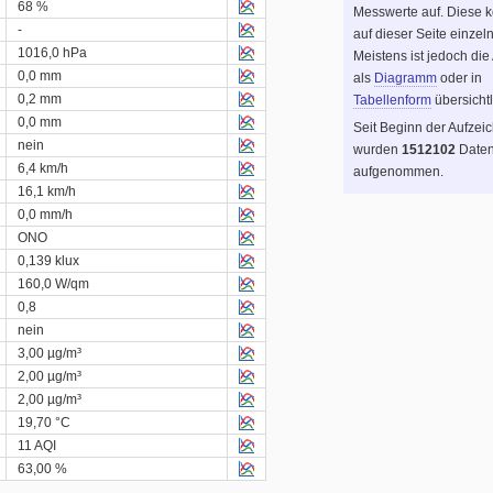
68 %
Messwerte auf. Diese 
-
auf dieser Seite einzel
1016,0 hPa
Meistens ist jedoch die
0,0 mm
als
Diagramm
oder in
0,2 mm
Tabellenform
übersichtl
0,0 mm
Seit Beginn der Aufzei
nein
wurden
1512102
Daten
6,4 km/h
aufgenommen.
16,1 km/h
0,0 mm/h
ONO
0,139 klux
160,0 W/qm
0,8
nein
3,00 µg/m³
2,00 µg/m³
2,00 µg/m³
19,70 °C
11 AQI
63,00 %