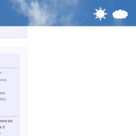
er
yern)
394)
.891)
immt die
le 5
e