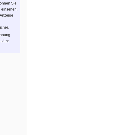
können Sie
n einsehen.
 Anzeige
icher.
chnung
sätze