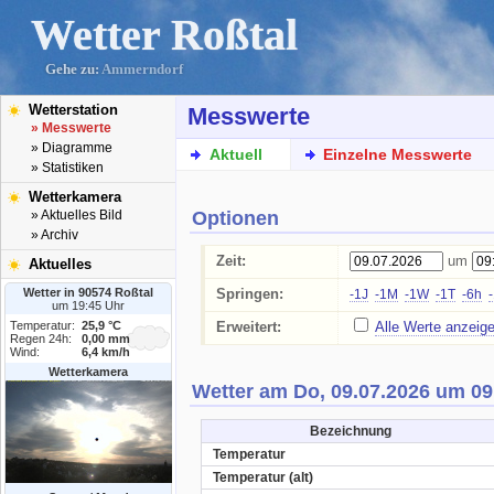
Wetter Roßtal
Gehe zu:
Ammerndorf
Wetterstation
Messwerte
» Messwerte
» Diagramme
Aktuell
Einzelne Messwerte
» Statistiken
Wetterkamera
Optionen
» Aktuelles Bild
» Archiv
Zeit:
um
Aktuelles
Wetter in 90574 Roßtal
Springen:
-1J
-1M
-1W
-1T
-6h
um 19:45 Uhr
Temperatur:
25,9 °C
Erweitert:
Alle Werte anzeig
Regen 24h:
0,00 mm
Wind:
6,4 km/h
Wetterkamera
Wetter am Do, 09.07.2026 um 09
Bezeichnung
Temperatur
Temperatur (alt)