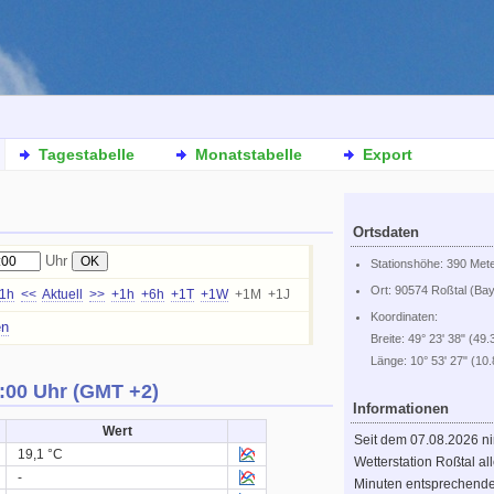
Tagestabelle
Monatstabelle
Export
Ortsdaten
Uhr
Stationshöhe: 390 Met
Ort: 90574 Roßtal (Ba
-1h
<<
Aktuell
>>
+1h
+6h
+1T
+1W
+1M +1J
Koordinaten:
en
Breite: 49° 23' 38" (49.
Länge: 10° 53' 27" (10
:00 Uhr (GMT +2)
Informationen
Wert
Seit dem 07.08.2026 n
19,1 °C
Wetterstation Roßtal al
-
Minuten entsprechend