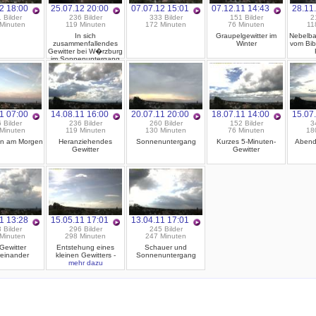
2 18:00
25.07.12 20:00
07.07.12 15:01
07.12.11 14:43
28.11
 Bilder
236 Bilder
333 Bilder
151 Bilder
2
Minuten
119 Minuten
172 Minuten
76 Minuten
11
In sich
Graupelgewitter im
Nebelba
zusammenfallendes
Winter
vom Bib
Gewitter bei W�rzburg
im Sonnenuntergang
1 07:00
14.08.11 16:00
20.07.11 20:00
18.07.11 14:00
15.07
 Bilder
236 Bilder
260 Bilder
152 Bilder
3
Minuten
119 Minuten
130 Minuten
76 Minuten
18
on am Morgen
Heranziehendes
Sonnenuntergang
Kurzes 5-Minuten-
Aben
Gewitter
Gewitter
1 13:28
15.05.11 17:01
13.04.11 17:01
 Bilder
296 Bilder
245 Bilder
Minuten
298 Minuten
247 Minuten
 Gewitter
Entstehung eines
Schauer und
reinander
kleinen Gewitters -
Sonnenuntergang
mehr dazu