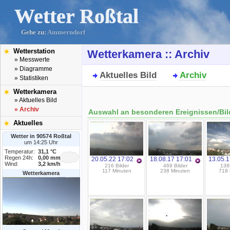
Wetter Roßtal
Gehe zu:
Ammerndorf
Wetterstation
Wetterkamera :: Archiv
» Messwerte
» Diagramme
Aktuelles Bild
Archiv
» Statistiken
Wetterkamera
» Aktuelles Bild
» Archiv
Auswahl an besonderen Ereignissen/Bil
Aktuelles
Wetter in 90574 Roßtal
um 14:25 Uhr
Temperatur:
31,1 °C
Regen 24h:
0,00 mm
20.05.22 17:02
18.08.17 17:01
13.05.1
Wind:
3,2 km/h
216 Bilder
469 Bilder
1389
117 Minuten
238 Minuten
718 
Wetterkamera