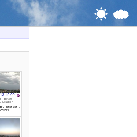
.13 19:00
37 Bilder
9 Minuten
perzelle zieht
vorbei.