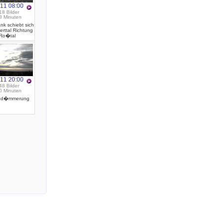
.11 08:00
18 Bilder
8 Minuten
nk schiebt sich
erttal Richtung
Ro�tal
.11 20:00
48 Bilder
0 Minuten
dd�mmerung