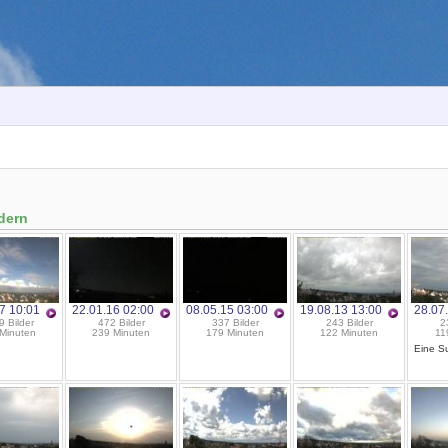
dern
7 10:01
22.01.16 02:00
08.05.15 03:00
19.08.13 13:00
28.07
 Bilder
472 Bilder
337 Bilder
243 Bilder
2
Minuten
239 Minuten
179 Minuten
122 Minuten
11
Eine Su